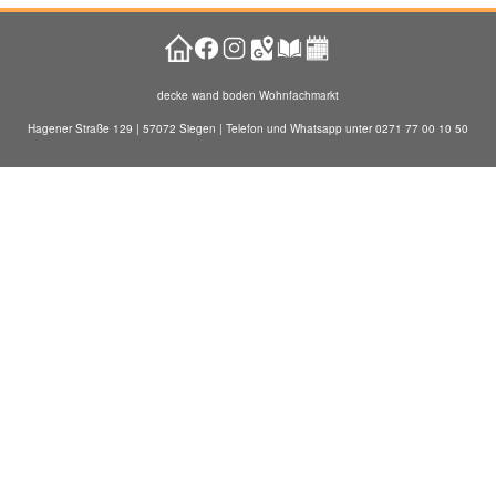
decke wand boden Wohnfachmarkt
Hagener Straße 129 | 57072 Siegen | Telefon und Whatsapp unter 0271 77 00 10 50