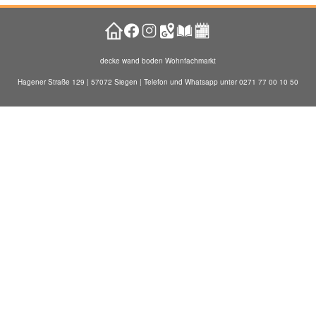
decke wand boden Wohnfachmarkt
Hagener Straße 129 | 57072 Siegen | Telefon und Whatsapp unter 0271 77 00 10 50