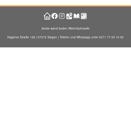
decke wand boden Wohnfachmarkt
Hagener Straße 129 | 57072 Siegen | Telefon und Whatsapp unter 0271 77 00 10 50