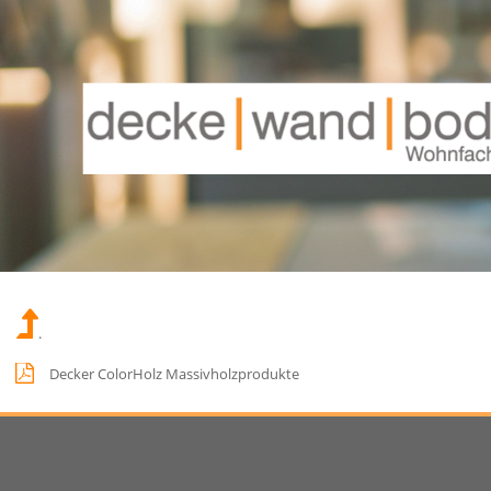
.
Decker ColorHolz Massivholzprodukte