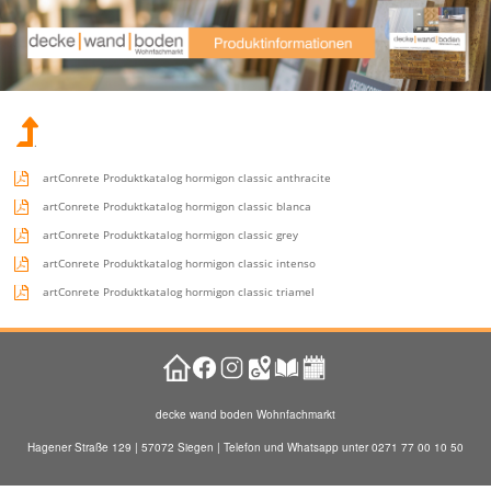
.
artConrete Produktkatalog hormigon classic anthracite
artConrete Produktkatalog hormigon classic blanca
artConrete Produktkatalog hormigon classic grey
artConrete Produktkatalog hormigon classic intenso
artConrete Produktkatalog hormigon classic triamel
decke wand boden Wohnfachmarkt
Hagener Straße 129 | 57072 Siegen | Telefon und Whatsapp unter 0271 77 00 10 50