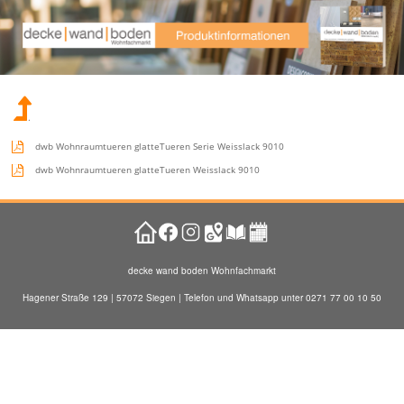
.
dwb Wohnraumtueren glatteTueren Serie Weisslack 9010
dwb Wohnraumtueren glatteTueren Weisslack 9010
decke wand boden Wohnfachmarkt
Hagener Straße 129 | 57072 Siegen | Telefon und Whatsapp unter 0271 77 00 10 50